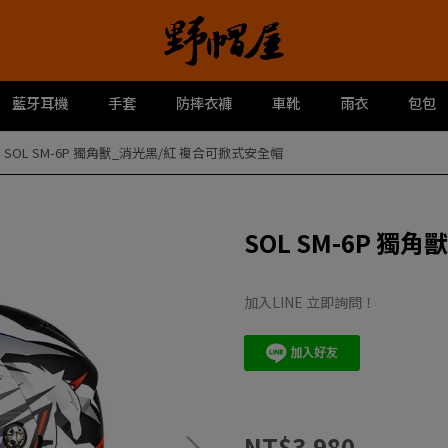
藍牙耳機
手套
防摔衣褲
車靴
雨衣
包包
SOL SM-6P 獨角獸_消光黑/紅 複合可掀式安全帽
SOL SM-6P 
加入LINE 立即詢問！
NT$3,980