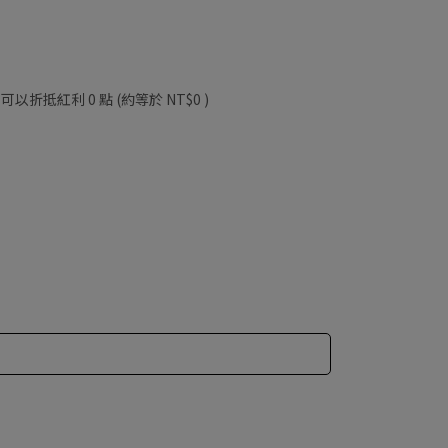
 」可以折抵紅利
0
點 (約等於
NT$0
)