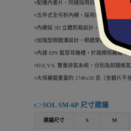
▿配備內墨片，同樣採用抗 UV400 鏡片。
▿五件式全可拆內襯，採用奈米竹炭與 CO
▿內襯採 3D 立體剪裁設計，提供臉頰良
▿加強型眼鏡溝設計，眼鏡穿戴更便利。
▿內建 EPS 藍芽耳機槽，於兩頰保麗龍
▿D.E.V.S. 雙重排氣系統，分別為前
▿大保麗龍重量約 1740±50 克（含鏡片
👉️
SOL SM-6P 尺寸建議
建議尺寸
S
M