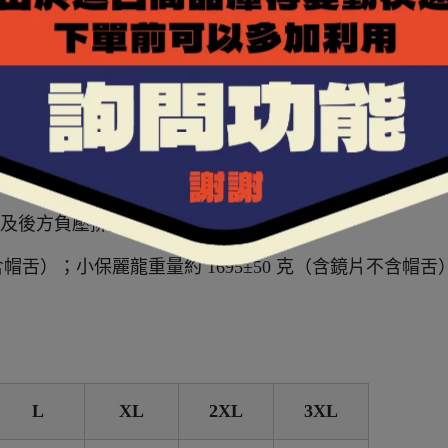
OLMAX 布料，能夠排除體表溼氣熱氣，保持涼爽乾燥。
好包覆性。
中預留耳機空間，配戴更舒適。
額進氣及後方負壓排氣，提升通風效率。
不含帽舌）；小保麗龍重量約 1695±50 克（含鏡片不含帽舌
L
XL
2XL
3XL