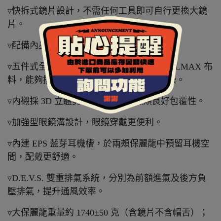
▿快拆式鏡片設計，不需任何工具即可自行更換大鏡
片。
▿配備內墨片，同樣採用抗 UV400 鏡片。
▿五件式全可拆內襯，採用奈米竹炭與 COOLMAX 布
料，能夠排除體表溼氣熱氣，保持涼爽乾燥。
▿內襯採 3D 立體剪裁設計，提供臉頰良好包覆性。
▿加強型眼鏡溝設計，眼鏡穿戴更便利。
▿內建 EPS 藍芽耳機槽，於兩頰保麗龍中預留耳機空
間，配戴更舒適。
▿D.E.V.S. 雙重排氣系統，分別為前額進氣及後方負
壓排氣，提升通風效率。
▿大保麗龍重量約 1740±50 克（含鏡片不含帽舌）；