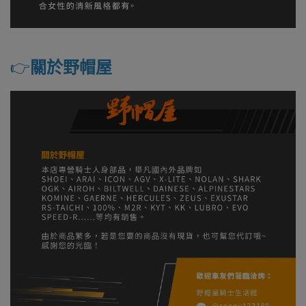
👉️
關於野帽屋