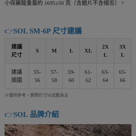
小保麗龍重量約 1695±50 克（含鏡片不含帽舌）。
👉️
SOL SM-6P 尺寸建議
建議
2X
3X
S
M
L
XL
尺寸
L
L
建議
55-
57-
59-
61-
63-
65-
頭圍
56
58
60
62
64
66
※僅供參考，實際尺寸以試戴為主
👉️
SOL 品牌介紹