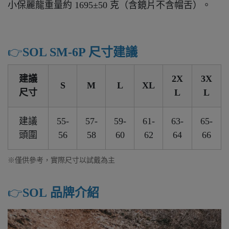
小保麗龍重量約 1695±50 克（含鏡片不含帽舌）。
👉️
SOL SM-6P 尺寸建議
建議
2X
3X
S
M
L
XL
尺寸
L
L
建議
55-
57-
59-
61-
63-
65-
頭圍
56
58
60
62
64
66
※僅供參考，實際尺寸以試戴為主
👉️
SOL 品牌介紹