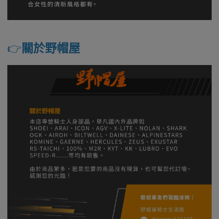
👉️
關於野帽屋