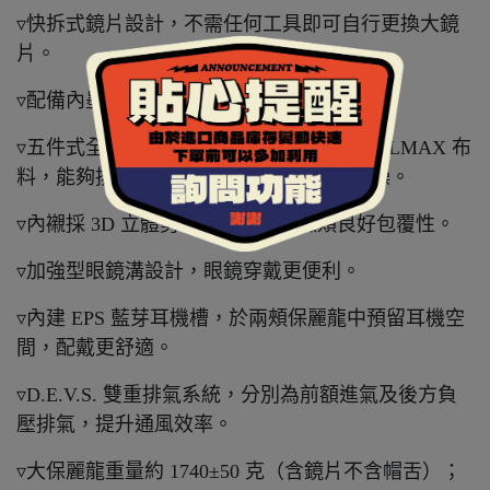
▿快拆式鏡片設計，不需任何工具即可自行更換大鏡
片。
▿配備內墨片，同樣採用抗 UV400 鏡片。
▿五件式全可拆內襯，採用奈米竹炭與 COOLMAX 布
料，能夠排除體表溼氣熱氣，保持涼爽乾燥。
▿內襯採 3D 立體剪裁設計，提供臉頰良好包覆性。
▿加強型眼鏡溝設計，眼鏡穿戴更便利。
▿內建 EPS 藍芽耳機槽，於兩頰保麗龍中預留耳機空
間，配戴更舒適。
▿D.E.V.S. 雙重排氣系統，分別為前額進氣及後方負
壓排氣，提升通風效率。
▿大保麗龍重量約 1740±50 克（含鏡片不含帽舌）；