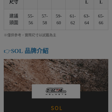
尺寸
L
L
建議
55-
57-
59-
61-
63-
65-
頭圍
56
58
60
62
64
66
※僅供參考，實際尺寸以試戴為主
👉️
SOL 品牌介紹