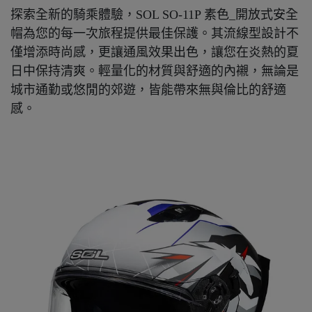
探索全新的騎乘體驗，SOL SO-11P 素色_開放式安全
帽為您的每一次旅程提供最佳保護。其流線型設計不
僅增添時尚感，更讓通風效果出色，讓您在炎熱的夏
日中保持清爽。輕量化的材質與舒適的內襯，無論是
城市通勤或悠閒的郊遊，皆能帶來無與倫比的舒適
感。