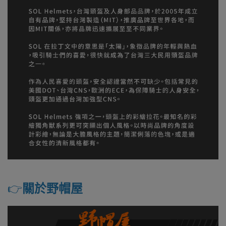
👉️
關於野帽屋