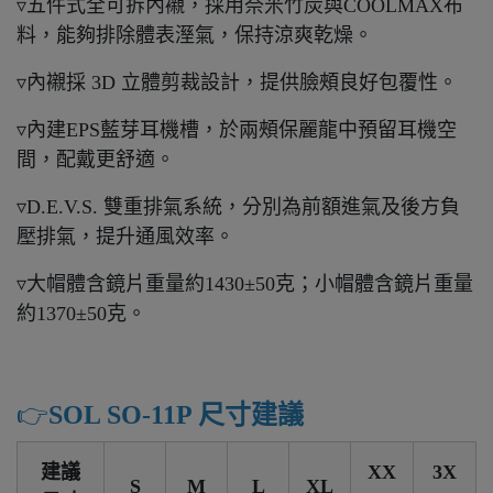
▿五件式全可拆內襯，採用奈米竹炭與COOLMAX布
料，能夠排除體表溼氣，保持涼爽乾燥。
▿內襯採 3D 立體剪裁設計，提供臉頰良好包覆性。
▿內建EPS藍芽耳機槽，於兩頰保麗龍中預留耳機空
間，配戴更舒適。
▿D.E.V.S. 雙重排氣系統，分別為前額進氣及後方負
壓排氣，提升通風效率。
▿大帽體含鏡片重量約1430±50克；小帽體含鏡片重量
約1370±50克。
👉️
SOL SO-11P 尺寸建議
建議
XX
3X
S
M
L
XL