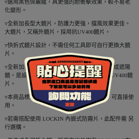
▿選用黑色保麗龍，具更強的耐衝擊效果，較不易老
化變形。
▿全新加長型大鏡片，防護力更強，擋風效果更佳。
大鏡片，又稱外鏡片，採用抗UV400鏡片。
▿快拆式鏡片設計，不需任何工具即可自行更換大鏡
片。
▿全新加長型內墨片，又稱內藏鏡、內置鏡片或遮陽
鏡，是設計在安全帽內的太陽眼鏡，採用抗UV400鏡
片。
▿本商品標配為含PIN扣點的淺茶色大鏡片，可直接使
用。
▿若需搭配使用 LOCKIN 內嵌式防霧片，此配件需 另
行選購。