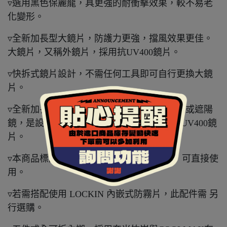
▿選用黑色保麗龍，具更強的耐衝擊效果，較不易老
化變形。
▿全新加長型大鏡片，防護力更強，擋風效果更佳。
大鏡片，又稱外鏡片，採用抗UV400鏡片。
▿快拆式鏡片設計，不需任何工具即可自行更換大鏡
片。
▿全新加長型內墨片，又稱內藏鏡、內置鏡片或遮陽
鏡，是設計在安全帽內的太陽眼鏡，採用抗UV400鏡
片。
▿本商品標配為含PIN扣點的淺茶色大鏡片，可直接使
用。
▿若需搭配使用 LOCKIN 內嵌式防霧片，此配件需 另
行選購。