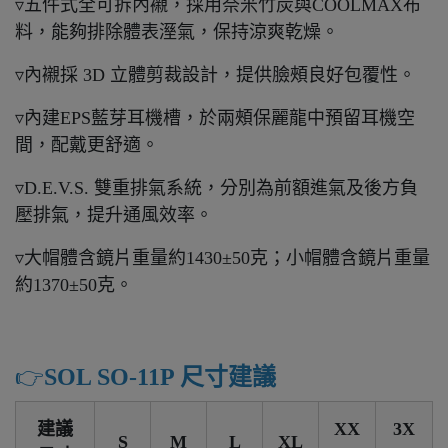
▿五件式全可拆內襯，採用奈米竹炭與COOLMAX布
料，能夠排除體表溼氣，保持涼爽乾燥。
▿內襯採 3D 立體剪裁設計，提供臉頰良好包覆性。
▿內建EPS藍芽耳機槽，於兩頰保麗龍中預留耳機空
間，配戴更舒適。
▿D.E.V.S. 雙重排氣系統，分別為前額進氣及後方負
壓排氣，提升通風效率。
▿大帽體含鏡片重量約1430±50克；小帽體含鏡片重量
約1370±50克。
👉️
SOL SO-11P 尺寸建議
建議
XX
3X
S
M
L
XL