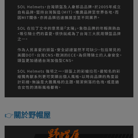
👉️
關於野帽屋