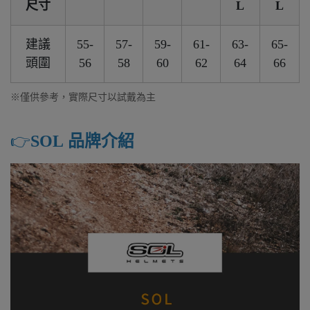
尺寸
L
L
建議
55-
57-
59-
61-
63-
65-
頭圍
56
58
60
62
64
66
※僅供參考，實際尺寸以試戴為主
👉️
SOL 品牌介紹