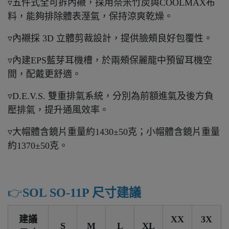
▿五件式全可拆內襯，採用奈米竹炭與COOLMAX布
料，能夠排除體表溼氣，保持涼爽乾燥。
▿內襯採 3D 立體剪裁設計，提供臉頰良好包覆性。
▿內建EPS藍芽耳機槽，於兩頰保麗龍中預留耳機空
間，配戴更舒適。
▿D.E.V.S. 雙重排氣系統，分別為前額進氣及後方負
壓排氣，提升通風效率。
▿大帽體含鏡片重量約1430±50克；小帽體含鏡片重量
約1370±50克。
👉️
SOL SO-11P 尺寸建議
建議
XX
3X
S
M
L
XL