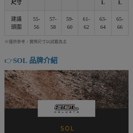
尺寸
L
L
建議
55-
57-
59-
61-
63-
65-
頭圍
56
58
60
62
64
66
※僅供參考，實際尺寸以試戴為主
👉️
SOL 品牌介紹