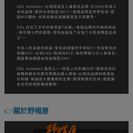
👉️
關於野帽屋