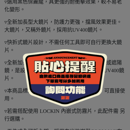
▿選用黑色保麗龍，具更強的耐衝擊效果，較不易老
化變形。
▿全新加長型大鏡片，防護力更強，擋風效果更佳。
大鏡片，又稱外鏡片，採用抗UV400鏡片。
▿快拆式鏡片設計，不需任何工具即可自行更換大鏡
片。
▿全新加長型內墨片，又稱內藏鏡、內置鏡片或遮陽
鏡，是設計在安全帽內的太陽眼鏡，採用抗UV400鏡
片。
▿本商品標配為含PIN扣點的淺茶色大鏡片，可直接使
用。
▿若需搭配使用 LOCKIN 內嵌式防霧片，此配件需 另
行選購。