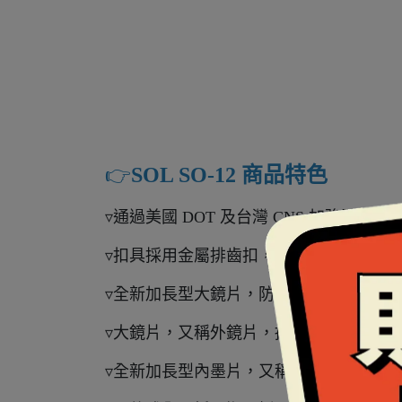
👉️
SOL SO-12 商品特色
▿通過美國 DOT 及台灣 CNS 加強型安全
▿扣具採用金屬排齒扣，騎車穿脫好方便
▿全新加長型大鏡片，防護力更強，擋風
▿大鏡片，又稱外鏡片，採用抗UV400
▿全新加長型內墨片，又稱內藏鏡、內置鏡