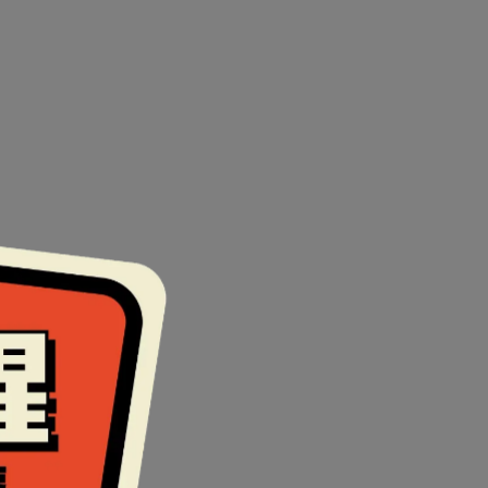
破。
00鏡片。