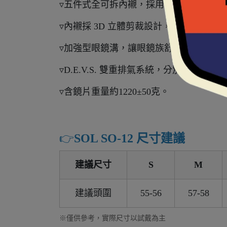
▿五件式全可拆內襯，採用奈米竹炭與CO
▿內襯採 3D 立體剪裁設計，提供臉頰良
▿加強型眼鏡溝，讓眼鏡族舒適更有感。
▿D.E.V.S. 雙重排氣系統，分別為前
▿含鏡片重量約1220±50克。
👉️
SOL SO-12 尺寸建議
建議尺寸
S
M
建議頭圍
55-56
57-58
※僅供參考，實際尺寸以試戴為主