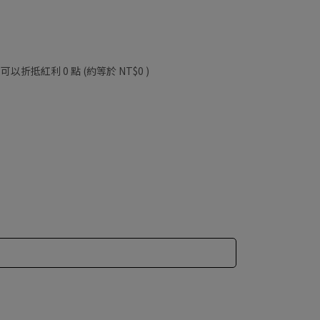
 」可以折抵紅利
0
點 (約等於
NT$0
)