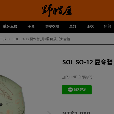
藍牙耳機
手套
防摔衣褲
車靴
雨衣
包包
之三式
SOL SO-12 夏令營_綠/橘 開放式安全帽
SOL SO-12 夏
加入LINE 立即詢問！
NT$2,080