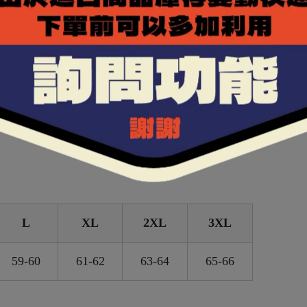
OLMAX布料，能夠排除體表溼氣，保持涼爽乾燥。
好包覆性。
額進氣及後方負壓排氣，提升通風效率。
L
XL
2XL
3XL
59-60
61-62
63-64
65-66