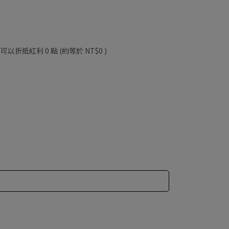
 」可以折抵紅利
0
點 (約等於
NT$0
)