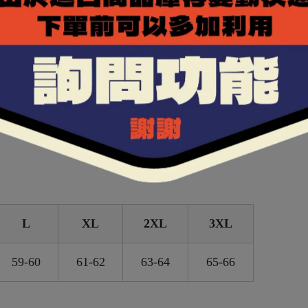
OLMAX布料，能夠排除體表溼氣，保持涼爽乾燥。
好包覆性。
額進氣及後方負壓排氣，提升通風效率。
L
XL
2XL
3XL
59-60
61-62
63-64
65-66