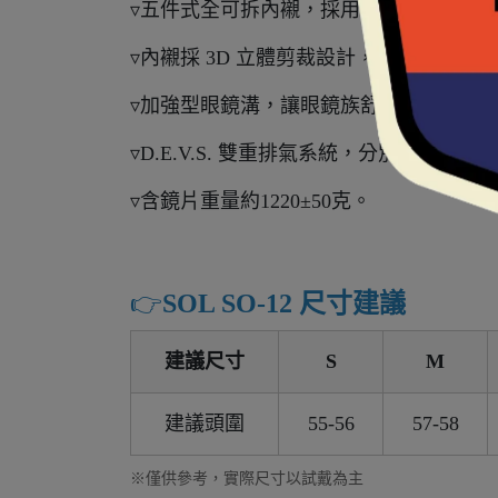
▿五件式全可拆內襯，採用奈米竹炭與CO
▿內襯採 3D 立體剪裁設計，提供臉頰良
▿加強型眼鏡溝，讓眼鏡族舒適更有感。
▿D.E.V.S. 雙重排氣系統，分別為前
▿含鏡片重量約1220±50克。
👉️
SOL SO-12 尺寸建議
建議尺寸
S
M
建議頭圍
55-56
57-58
※僅供參考，實際尺寸以試戴為主