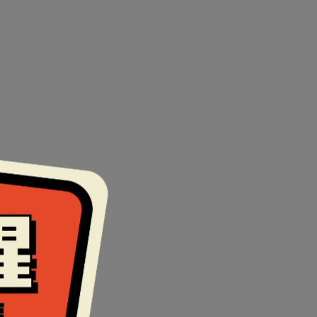
破。
00鏡片。