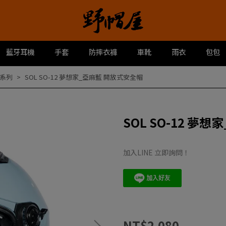
藍牙耳機
手套
防摔衣褲
車靴
雨衣
包包
系列
SOL SO-12 夢想家_亞麻藍 開放式安全帽
SOL SO-12 夢
加入LINE 立即詢問！
NT$2,080