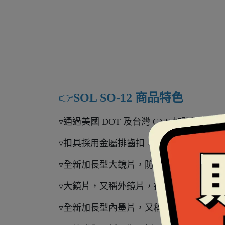
👉️
SOL SO-12 商品特色
▿通過美國 DOT 及台灣 CNS 加強型安全
▿扣具採用金屬排齒扣，騎車穿脫好方便
▿全新加長型大鏡片，防護力更強，擋風
▿大鏡片，又稱外鏡片，採用抗UV400
▿全新加長型內墨片，又稱內藏鏡、內置鏡