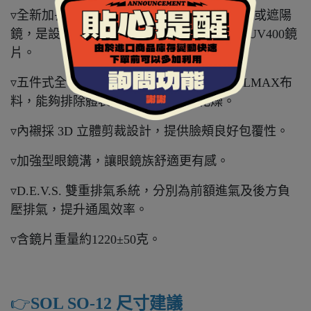
▿全新加長型內墨片，又稱內藏鏡、內置鏡片或遮陽
鏡，是設計在安全帽內的太陽眼鏡，採用抗UV400鏡
片。
▿五件式全可拆內襯，採用奈米竹炭與COOLMAX布
料，能夠排除體表溼氣，保持涼爽乾燥。
▿內襯採 3D 立體剪裁設計，提供臉頰良好包覆性。
▿加強型眼鏡溝，讓眼鏡族舒適更有感。
▿D.E.V.S. 雙重排氣系統，分別為前額進氣及後方負
壓排氣，提升通風效率。
▿含鏡片重量約1220±50克。
👉️
SOL SO-12 尺寸建議