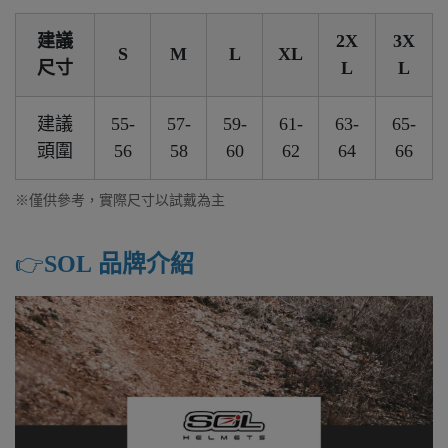
建議
2X
3X
S
M
L
XL
尺寸
L
L
建議
55-
57-
59-
61-
63-
65-
頭圍
56
58
60
62
64
66
※僅供參考，實際尺寸以試戴為主
👉️
SOL 品牌介紹