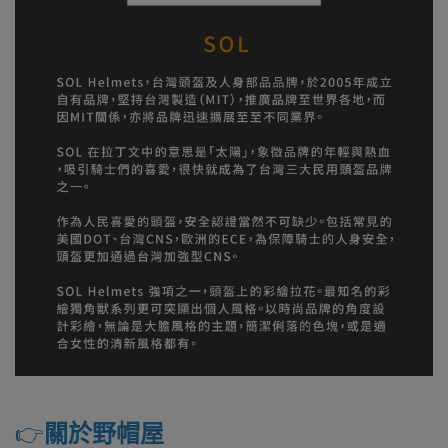
👉️
關於野帽屋