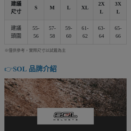
建議
2X
3X
S
M
L
XL
尺寸
L
L
建議
55-
57-
59-
61-
63-
65-
頭圍
56
58
60
62
64
66
※僅供參考，實際尺寸以試戴為主
👉️
SOL 品牌介紹