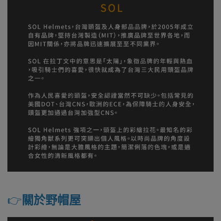
👉️
關於野帽屋