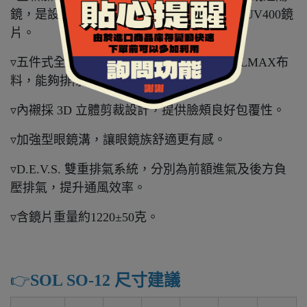
鏡，是設計在安全帽內的太陽眼鏡，採用抗UV400鏡
片。
▿五件式全可拆內襯，採用奈米竹炭與COOLMAX布
料，能夠排除體表溼氣，保持涼爽乾燥。
▿內襯採 3D 立體剪裁設計，提供臉頰良好包覆性。
▿加強型眼鏡溝，讓眼鏡族舒適更有感。
▿D.E.V.S. 雙重排氣系統，分別為前額進氣及後方負
壓排氣，提升通風效率。
▿含鏡片重量約1220±50克。
👉️
SOL SO-12 尺寸建議