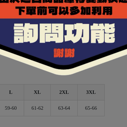
OLMAX布料，能夠排除體表溼氣，保持涼爽乾燥。
好包覆性。
額進氣及後方負壓排氣，提升通風效率。
L
XL
2XL
3XL
59-60
61-62
63-64
65-66