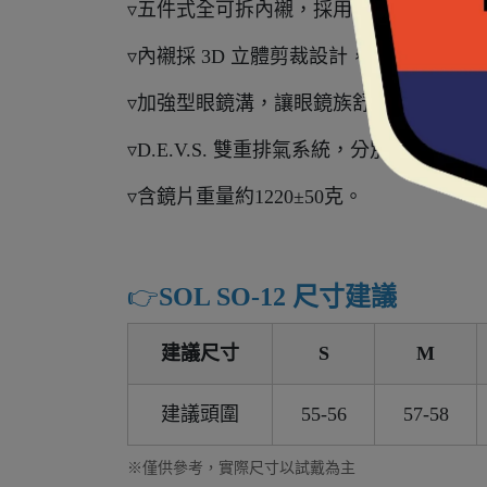
▿五件式全可拆內襯，採用奈米竹炭與CO
▿內襯採 3D 立體剪裁設計，提供臉頰良
▿加強型眼鏡溝，讓眼鏡族舒適更有感。
▿D.E.V.S. 雙重排氣系統，分別為前
▿含鏡片重量約1220±50克。
👉️
SOL SO-12 尺寸建議
建議尺寸
S
M
建議頭圍
55-56
57-58
※僅供參考，實際尺寸以試戴為主