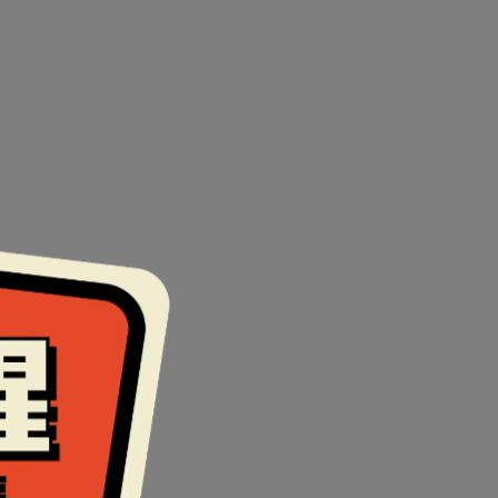
破。
00鏡片。