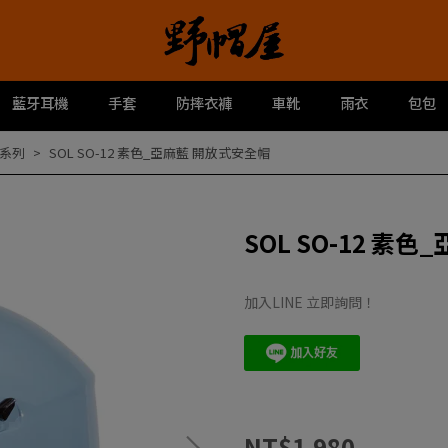
藍牙耳機
手套
防摔衣褲
車靴
雨衣
包包
系列
SOL SO-12 素色_亞麻藍 開放式安全帽
SOL SO-12 素
加入LINE 立即詢問！
NT$1,980