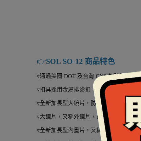
👉️
SOL SO-12 商品特色
▿通過美國 DOT 及台灣 CNS 加強型安全
▿扣具採用金屬排齒扣，騎車穿脫好方便
▿全新加長型大鏡片，防護力更強，擋風
▿大鏡片，又稱外鏡片，採用抗UV400
▿全新加長型內墨片，又稱內藏鏡、內置鏡