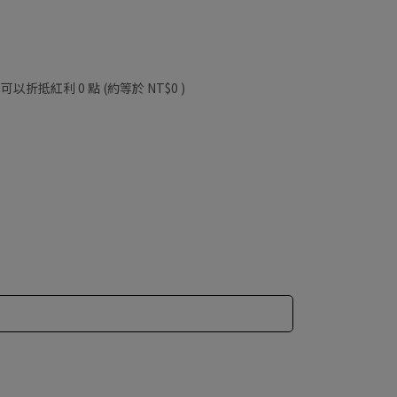
 」可以折抵紅利
0
點 (約等於
NT$0
)