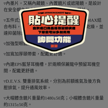
▿內墨片，又稱內藏鏡、內置鏡片或遮陽鏡，是設計
在安全帽內的太陽眼鏡，採用抗UV400鏡片。
▿五件式全可拆內襯，採用奈米竹碳與COOLMAX結
合布料，提升體表溼氣排除效率，保持涼爽乾燥，並
達抑菌除臭效果。
▿加強型眼鏡溝，讓眼鏡族舒適更有感。
▿加寬加厚頤帶套，配戴更舒適。
▿內建EPS藍芽耳機槽，於兩頰保麗龍中預留耳機空
間，配戴更舒適。
▿D.E.V.S. 雙重排氣系統，分別為前額進氣及後方負
壓排氣，提升通風效率。
▿大帽體含鏡片重量約1480±50克；小帽體含鏡片重量
約1315±50克。