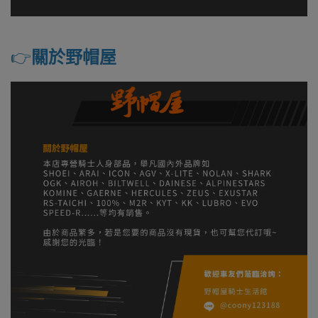
👉️
關於野帽屋