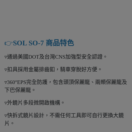
👉️
SOL SO-7 商品特色
▿通過美國DOT及台灣CNS加強型安全認證。
▿扣具採用金屬排齒釦，騎車穿脫好方便。
▿360°EPS完全防護，包含頭頂保麗龍、兩頰保麗龍及
下巴保麗龍。
▿外鏡片多段微開啟機構。
▿快拆式鏡片設計，不需任何工具即可自行更換大鏡
片。