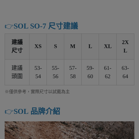
👉️
SOL SO-7 尺寸建議
建議
2X
XS
S
M
L
XL
尺寸
L
建議
53-
55-
57-
59-
61-
63-
頭圍
54
56
58
60
62
64
※僅供參考，實際尺寸以試戴為主
👉️
SOL 品牌介紹