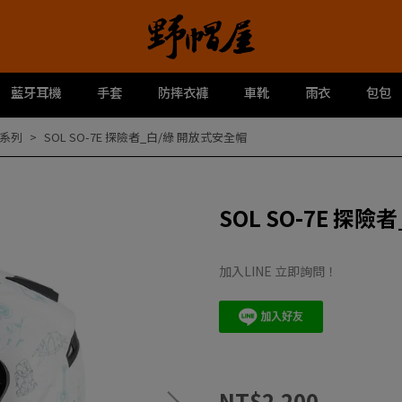
藍牙耳機
手套
防摔衣褲
車靴
雨衣
包包
系列
SOL SO-7E 探險者_白/綠 開放式安全帽
SOL SO-7E 探
加入LINE 立即詢問！
NT$2,200