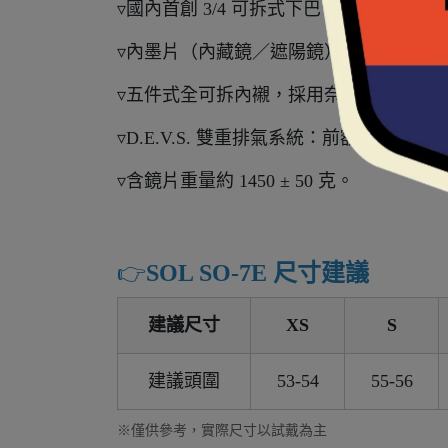
▿國內首創 3/4 可拆式下巴，免工具即
▿內墨片（內藏鏡／遮陽鏡）**設計，採用抗
▿五件式全可拆內襯，採用奈米竹炭＋CO
▿D.E.V.S. 雙重排氣系統：前額進氣
▿含鏡片重量約 1450 ± 50 克。
👉️
SOL SO-7E 尺寸建議
建議尺寸
XS
S
建議頭圍
53-54
55-56
※僅供參考，實際尺寸以試戴為主