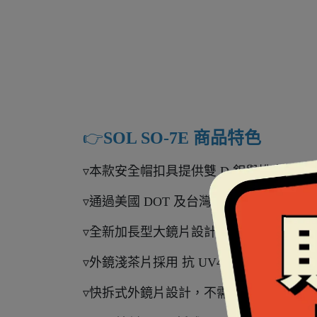
👉️
SOL SO-7E 商品特色
▿本款安全帽扣具提供雙 D 釦與排齒釦兩
▿通過美國 DOT 及台灣 CNS 加強型安全
▿全新加長型大鏡片設計，防護力更佳，
▿外鏡淺茶片採用 抗 UV400 鏡片，護
▿快拆式外鏡片設計，不需任何工具即可