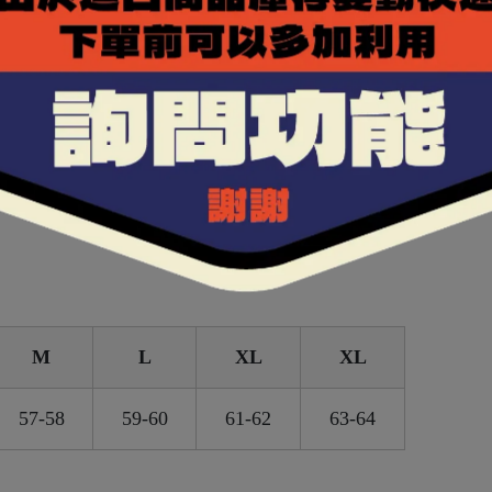
可拆裝，加裝後外型接近全罩式安全帽。
 UV400 鏡片，有效阻隔陽光。
OLMAX 布料，透氣排濕，保持乾爽舒適。
＋後方負壓排氣設計，提升通風效率。
M
L
XL
XL
57-58
59-60
61-62
63-64