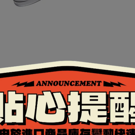
種選擇。
認證。
提升擋風效果。
眼又安全(標配鏡片為固定配置，出廠不可更換)。
自行拆裝更換。