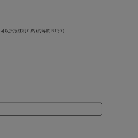
 」可以折抵紅利
0
點 (約等於
NT$0
)