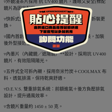
▿外鏡淺茶片採用 抗 UV400 鏡片，護眼又安全(標配
鏡片為固定配置，出廠不可更換)。
▿快拆式外鏡片設計，不需任何工具即可自行拆裝更
換。
▿國內首創 3/4 可拆式下巴，免工具即可拆裝，加裝
後外型接近全罩式安全帽。
▿內墨片（內藏鏡／遮陽鏡）**設計，採用抗 UV400
鏡片，有效阻隔陽光。
▿五件式全可拆內襯，採用奈米竹炭＋COOLMAX 布
料，透氣排濕，保持乾爽舒適。
▿D.E.V.S. 雙重排氣系統：前額進氣＋後方負壓排氣
設計，提升通風效率。
▿含鏡片重量約 1450 ± 50 克。