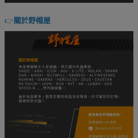
👉️
關於野帽屋