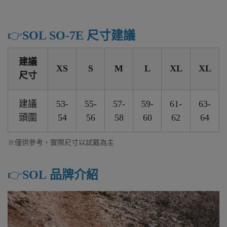
👉️
SOL SO-7E 尺寸建議
建議
XS
S
M
L
XL
XL
尺寸
建議
53-
55-
57-
59-
61-
63-
頭圍
54
56
58
60
62
64
※僅供參考，實際尺寸以試戴為主
👉️
SOL 品牌介紹