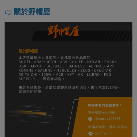
👉️
關於野帽屋