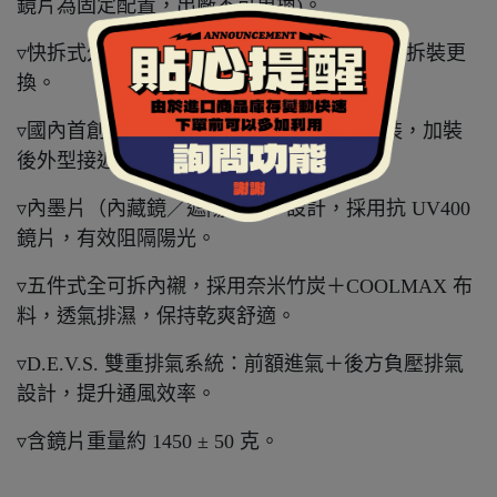
鏡片為固定配置，出廠不可更換)。
▿快拆式外鏡片設計，不需任何工具即可自行拆裝更
換。
▿國內首創 3/4 可拆式下巴，免工具即可拆裝，加裝
後外型接近全罩式安全帽。
▿內墨片（內藏鏡／遮陽鏡）**設計，採用抗 UV400
鏡片，有效阻隔陽光。
▿五件式全可拆內襯，採用奈米竹炭＋COOLMAX 布
料，透氣排濕，保持乾爽舒適。
▿D.E.V.S. 雙重排氣系統：前額進氣＋後方負壓排氣
設計，提升通風效率。
▿含鏡片重量約 1450 ± 50 克。