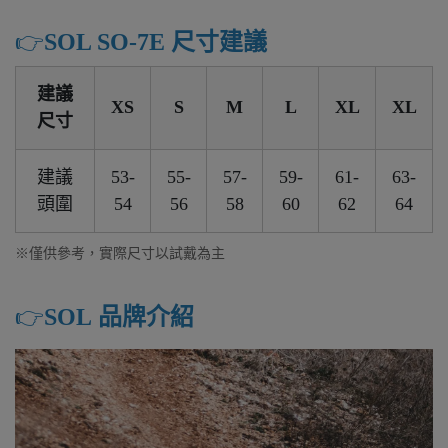
👉️
SOL SO-7E 尺寸建議
建議
XS
S
M
L
XL
XL
尺寸
建議
53-
55-
57-
59-
61-
63-
頭圍
54
56
58
60
62
64
※僅供參考，實際尺寸以試戴為主
👉️
SOL 品牌介紹