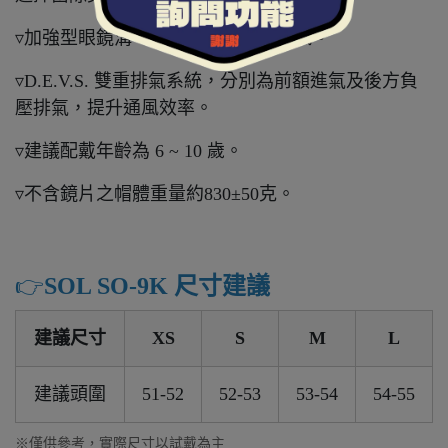
▿加強型眼鏡溝，讓眼鏡族舒適更有感。
▿D.E.V.S. 雙重排氣系統，分別為前額進氣及後方負
壓排氣，提升通風效率。
▿建議配戴年齡為 6 ~ 10 歲。
▿不含鏡片之帽體重量約830±50克。
👉️
SOL SO-9K 尺寸建議
建議尺寸
XS
S
M
L
建議頭圍
51-52
52-53
53-54
54-55
※僅供參考，實際尺寸以試戴為主