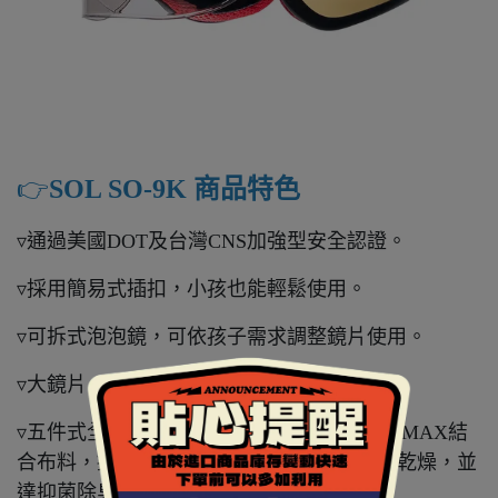
👉️
SOL SO-9K 商品特色
▿通過美國DOT及台灣CNS加強型安全認證。
▿採用簡易式插扣，小孩也能輕鬆使用。
▿可拆式泡泡鏡，可依孩子需求調整鏡片使用。
▿大鏡片，又稱外鏡片，採用抗UV400鏡片。
▿五件式全可拆內襯，採用奈米竹碳與COOLMAX結
合布料，提升體表溼氣排除效率，保持涼爽乾燥，並
達抑菌除臭效果。