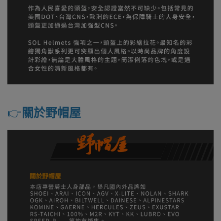
👉️
關於野帽屋