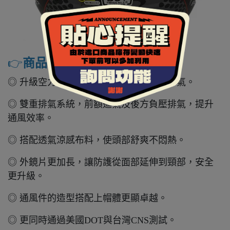
👉️
商品特色
◎ 升級空力押尾，讓外觀視覺更顯流暢帥氣。
◎ 雙重排氣系統，前額進氣及後方負壓排氣，提升
通風效率。
◎ 搭配透氣涼感布料，使頭部舒爽不悶熱。
◎ 外鏡片更加長，讓防護從面部延伸到頸部，安全
更升級。
◎ 通風件的造型搭配上帽體更顯卓越。
◎ 更同時通過美國DOT與台灣CNS測試。