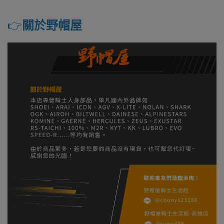
👉️
關於野帽屋