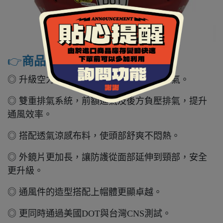
👉️
商品特色
◎ 升級空力押尾，讓外觀視覺更顯流暢帥氣。
◎ 雙重排氣系統，前額進氣及後方負壓排氣，提升
通風效率。
◎ 搭配透氣涼感布料，使頭部舒爽不悶熱。
◎ 外鏡片更加長，讓防護從面部延伸到頸部，安全
更升級。
◎ 通風件的造型搭配上帽體更顯卓越。
◎ 更同時通過美國DOT與台灣CNS測試。