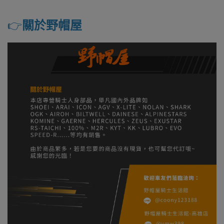
👉️
關於野帽屋