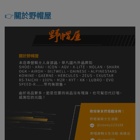
👉️
關於野帽屋