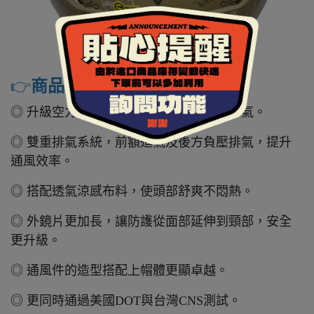
👉️
商品特色
◎ 升級空力押尾，讓外觀視覺更顯流暢帥氣。
◎ 雙重排氣系統，前額進氣及後方負壓排氣，提升
通風效率。
◎ 搭配透氣涼感布料，使頭部舒爽不悶熱。
◎ 外鏡片更加長，讓防護從面部延伸到頸部，安全
更升級。
◎ 通風件的造型搭配上帽體更顯卓越。
◎ 更同時通過美國DOT與台灣CNS測試。