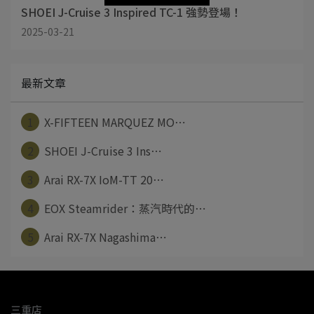
SHOEI J-Cruise 3 Inspired TC-1 強勢登場！
2025-03-21
最新文章
1
X-FIFTEEN MARQUEZ MO⋯
2
SHOEI J-Cruise 3 Ins⋯
3
Arai RX-7X IoM-TT 20⋯
4
EOX Steamrider：蒸汽時代的⋯
5
Arai RX-7X Nagashima⋯
三重店