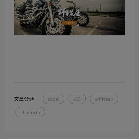
文章分類
shoei
x15
x-fifteen
shoei x15