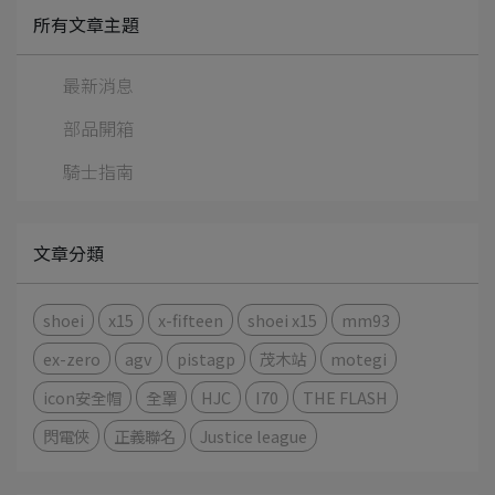
所有文章主題
最新消息
部品開箱
騎士指南
文章分類
shoei
x15
x-fifteen
shoei x15
mm93
ex-zero
agv
pistagp
茂木站
motegi
icon安全帽
全罩
HJC
I70
THE FLASH
閃電俠
正義聯名
Justice league