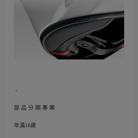
 -
部 品 分 期 專 案
年滿18歲