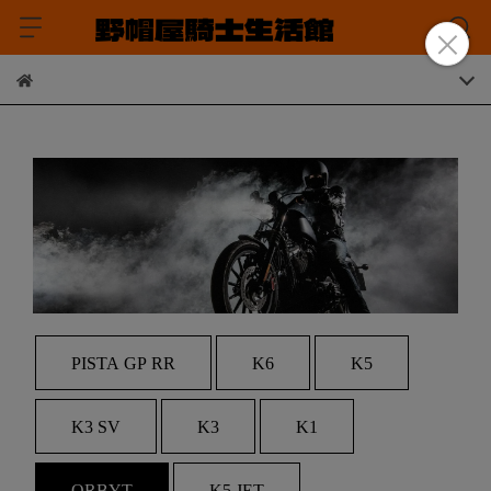
PISTA GP RR
K6
K5
K3 SV
K3
K1
ORBYT
K5 JET