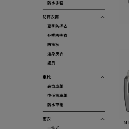
防水手套
防摔衣褲
夏季防摔衣
冬季防摔衣
防摔褲
連身皮衣
護具
車靴
高筒車靴
中低筒車靴
防水車靴
雨衣
M
一件式