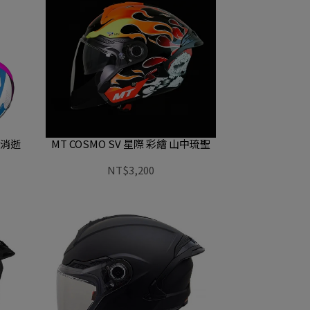
藍消逝
MT COSMO SV 星際 彩繪 山中琉聖
NT$3,200