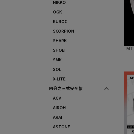
NIKKO
OGK
RUROC
SCORPION
SHARK
MT
SHOEI
SMK
SOL
X-LITE
四分之三式安全帽
AGV
AIROH
ARAI
ASTONE