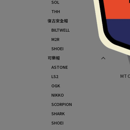
SOL
THH
復古安全帽
BILTWELL
M2R
SHOEI
可樂帽
ASTONE
MT 
LS2
OGK
NIKKO
SCORPION
SHARK
SHOEI