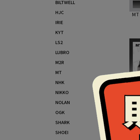
BILTWELL
HJC
MT
IRIE
KYT
LS2
LUBRO
M2R
MT
NHK
NIKKO
NOLAN
OGK
MT 
SHARK
SHOEI