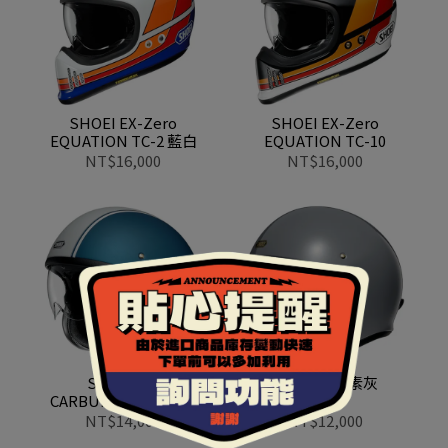
SHOEI EX-Zero
SHOEI EX-Zero
EQUATION TC-2 藍白
EQUATION TC-10
NT$16,000
NT$16,000
SHOEI J.O
SHOEI J.O 素灰
CARBURETTOR TC-2
NT$14,000
NT$12,000