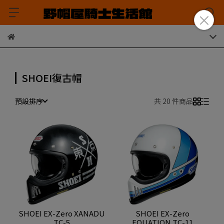
SHOEI復古帽
預設排序
共 20 件商品
SHOEI EX-Zero XANADU
SHOEI EX-Zero
TC-5
EQUATION TC-11