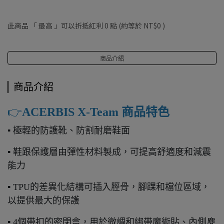
此商品 「 最高 」可以折抵紅利
0
點 (約等於
NT$0
)
商品介紹
商品介紹
👉️
ACERBIS X-Team 商品特色
▪ 極輕的防護靴、防割耐磨鞋面
▪ 鞋跟保護層由彈性材料製成，可提高舒適度和減震
能力
▪ TPU的差異化結構可插入脛骨，腳踝和檔位區域，
以提供最大的保護
▪ 4個帶扣的密閉盒，用於微調和綁帶魔術貼、內側麂