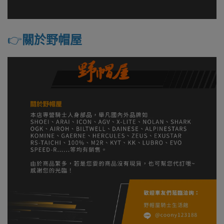
👉️
關於野帽屋