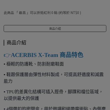
此商品 「 最高 」可以折抵紅利
0
點 (約等於
NT$0
)
商品介紹
商品介紹
👉️
ACERBIS X-Team 商品特色
▪ 極輕的防護靴、防割耐磨鞋面
▪ 鞋跟保護層由彈性材料製成，可提高舒適度和減震
能力
▪ TPU的差異化結構可插入脛骨，腳踝和檔位區域，
以提供最大的保護
▪ 4個帶扣的密閉盒，用於微調和綁帶魔術貼、內側麂