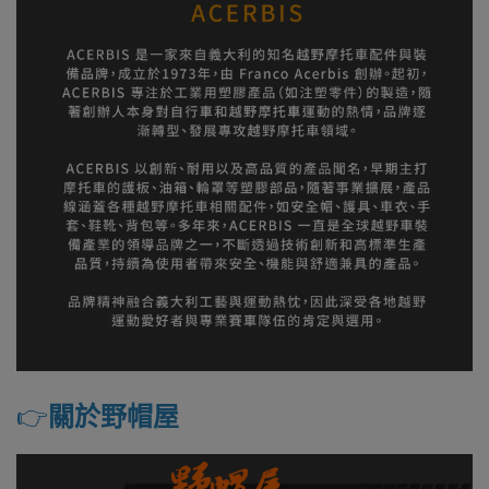
👉️
關於野帽屋