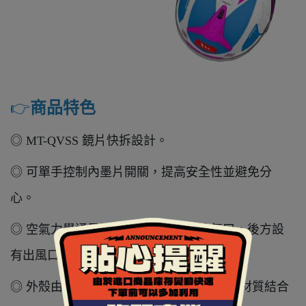
👉️
商品特色
◎ MT-QVSS 鏡片快拆設計。
◎ 可單手控制內墨片開關，提高安全性並避免分
心。
◎ 空氣力學通風設計，前方與上方進氣口，後方設
有出風口。
◎ 外殼由 HIRP - 高耐衝擊聚合物製成，此材質結合