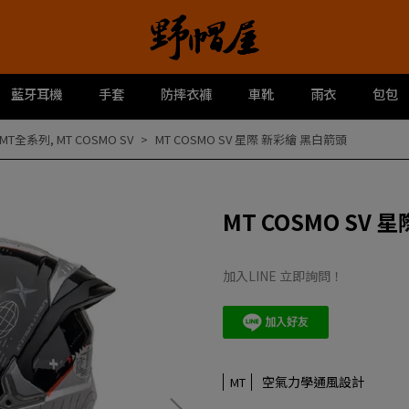
藍牙耳機
手套
防摔衣褲
車靴
雨衣
包包
MT全系列
,
MT COSMO SV
MT COSMO SV 星際 新彩繪 黑白箭頭
MT COSMO SV
加入LINE 立即詢問！
空氣力學通風設計
MT