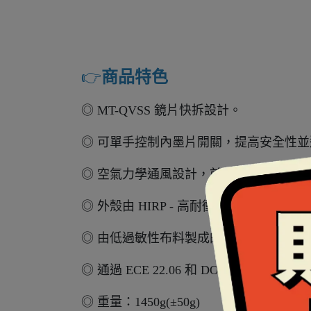
👉️
商品特色
◎ MT-QVSS 鏡片快拆設計。
◎ 可單手控制內墨片開關，提高安全性
◎ 空氣力學通風設計，前方與上方進氣
◎ 外殼由 HIRP - 高耐衝擊聚合物製
◎ 由低過敏性布料製成的可拆洗內襯。
◎ 通過 ECE 22.06 和 DOT 認證。
◎ 重量：1450g(±50g)