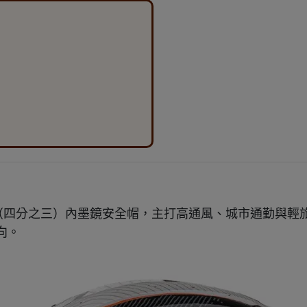
 的 3/4 罩（四分之三）內墨鏡安全帽，主打高通風、城市通勤與輕
向。