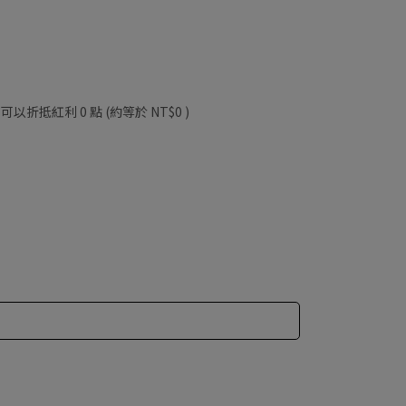
 」可以折抵紅利
0
點 (約等於
NT$0
)