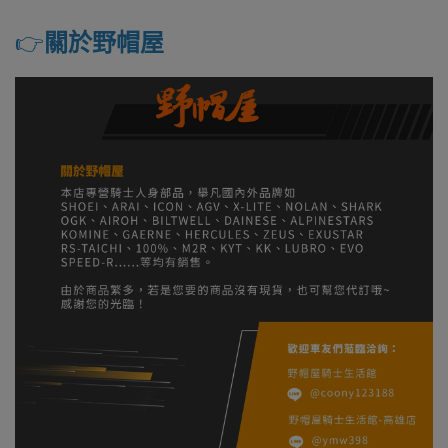
👉️
關於野帽屋