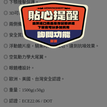
◎ 下顎撞擊保護。
◎ 3D可拆洗的吸濕排汗內襯。
◎ 兩側備有藍芽耳機槽。
◎ 安全質感金屬快速扣。
◎ 浮動鏡片座，騎乘時降低風切、達到抗噪效果。
◎ 空氣動力學大尾翼。
◎ 眼鏡槽設計。
◎ 歐洲、美國、台灣安全認證。
◎ 重量：1500g(±50g)
◎ 認證：ECE22.06 / DOT