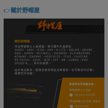
👉️
關於野帽屋