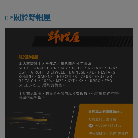
👉️
關於野帽屋