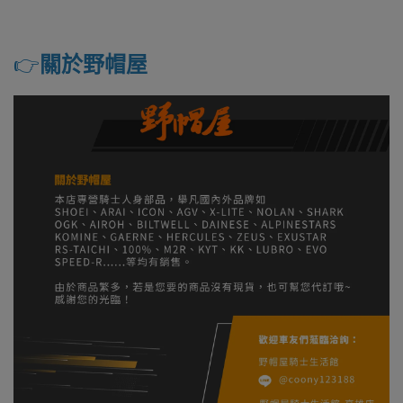
👉️
關於野帽屋