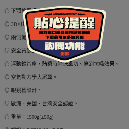
◎ 下顎撞擊保護。
◎ 3D可拆洗的吸濕排汗內襯。
◎ 兩側備有藍芽耳機槽。
◎ 安全質感金屬快速扣。
◎ 浮動鏡片座，騎乘時降低風切、達到抗噪效果。
◎ 空氣動力學大尾翼。
◎ 眼鏡槽設計。
◎ 歐洲、美國、台灣安全認證。
◎ 重量：1500g(±50g)