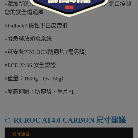
▿添加新的頂部通風口開關，通過開/關閉進氣口控制
您的安全帽通風
▿Fidlock®磁性下巴皮帶扣
▿緊急釋放頰襯系統
▿可安裝PINLOCK防霧片 (需另購)
▿ECE 22.06 安全認證
▿重量：1600g （+/- 50g）
▿原廠即贈：防塵袋、墨片*1
👉️
RUROC AT4.0 CARBON 尺寸建議