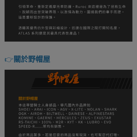
👉️
關於野帽屋