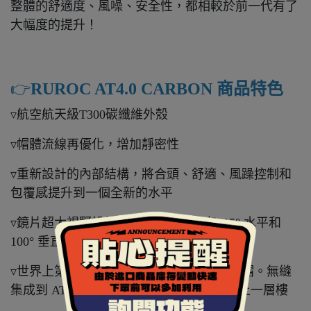
整體的舒適度、風噪、安全性，都相較於前一代有了
大幅度的提升！
👉️
RUROC AT4.0 CARBON 商品特色
▿航空航天級T300碳纖維外殼
▿帽體流線再優化，增加靜密性
▿重新設計的內部結構，將合頭、舒適、風躁控制和
包覆感提升到一個全新的水平
▿鏡片超大視野設計，邊對邊鏡片具有215° 水平和
100° 垂直視野
▿世界上第一款採用 RHEON™ 技術的安全帽。無縫
集成到 ATLAS 4.0 頭頂內襯中，保護性更上一層樓