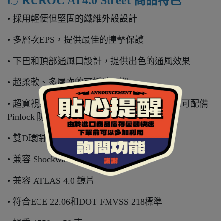
👉️
RUROC AT4.0 Street 商品特色
• 採用輕便但堅固的纖維外殼設計
• 多層次EPS，提供最佳的撞擊保護
• 下巴和頂部通風口設計，提供出色的通風效果
• 超柔軟、多層次的可拆洗內襯
• 超寬視野，無需工具更換的快拆鏡片，並且可配備
Pinlock 防霧片
• 雙D環閉和設計
• 兼容 Shockwave 藍牙耳機
• 兼容 ATLAS 4.0 鏡片
• 符合ECE 22.06和DOT FMVSS 218標準