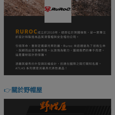
👉️
關於野帽屋