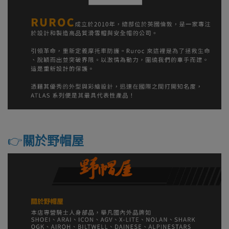
👉️
關於野帽屋