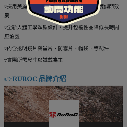
▿採用美麗諾羊毛內襯，具備吸濕排汗與溫度調節效
果
▿全新人體工學頰襯設計，提升包覆性並降低長時間
壓迫感
▿內含透明鏡片與墨片、防霧片、帽袋，等配件
▿實際所需尺寸以試戴為主
👉️
RUROC 品牌介紹