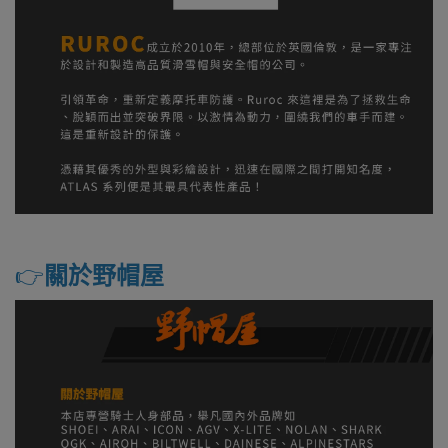
👉️
關於野帽屋