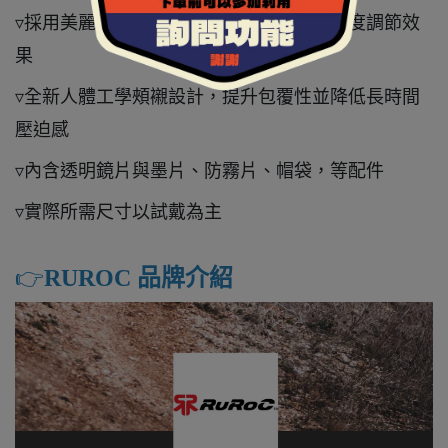
▿採用美麗諾羊毛內襯，具備吸濕排汗與溫度調節效
果
▿全新人體工學頰襯設計，提升包覆性並降低長時間
壓迫感
▿內含透明鏡片與墨片、防霧片、帽袋，等配件
▿實際所需尺寸以試戴為主
👉️
RUROC 品牌介紹