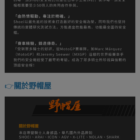
👉️
關於野帽屋