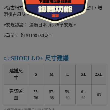
▿復古細節： 帽後皮革刻有 SHOEI 字樣的鈕扣，增
添復古風味。
▿安規認證： 通過日本 JIS 標準安規。
▿重量： 約 $1100±50克。
👉️
SHOEI J.O+ 尺寸建議
建議尺
S
M
L
XL
2XL
寸
建議頭
55-
57-
59-
61-
63
圍
56
58
60
62