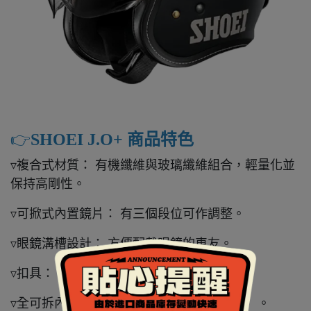
👉️
SHOEI J.O+ 商品特色
▿複合式材質： 有機纖維與玻璃纖維組合，輕量化並
保持高剛性。
▿可掀式內置鏡片： 有三個段位可作調整。
▿眼鏡溝槽設計： 方便配戴眼鏡的車友。
▿扣具： 為雙 D 扣環。
▿全可拆內襯： 五件式（頤帶、兩頰、頭頂）。