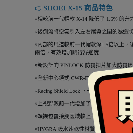
👉️
SHOEI X-15 商品特色
▿相較前一代帽款 X-14 降低了 1.6% 的升力
▿後倒流將空氣引入左右尾翼之間的隧道
▿內部的風道較前一代帽款深1.5倍以上
兩倍，有效增加騎行舒適度
▿新設計的 PINLOCK 防霧扣片加大
▿全新中心鎖式 CWR-F2R 鏡片，可
▿Racing Shield Lock ，一
▿上視野較前一代增加了5mm視野高度
▿頰襯包覆接觸區域較上一代提升至116%
▿HYGRA 吸水速乾性材質內襯 ▿可安裝賽