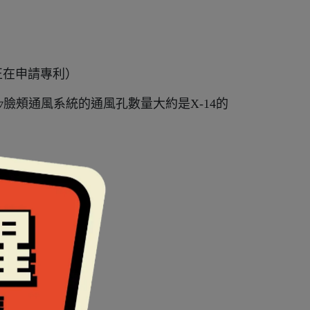
正在申請專利）
臉頰通風系統的通風孔數量大約是X-14的
音
盾牌因跌落衝擊而脫落