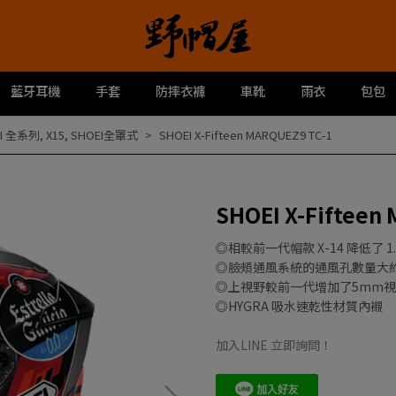
藍牙耳機
手套
防摔衣褲
車靴
雨衣
包包
EI 全系列
,
X15
,
SHOEI全罩式
SHOEI X-Fifteen MARQUEZ9 TC-1
SHOEI X-Fifteen
◎相較前一代帽款 X-14 降低了 1.
◎臉頰通風系統的通風孔數量大約
◎上視野較前一代增加了5mm
◎HYGRA 吸水速乾性材質內襯
加入LINE 立即詢問！