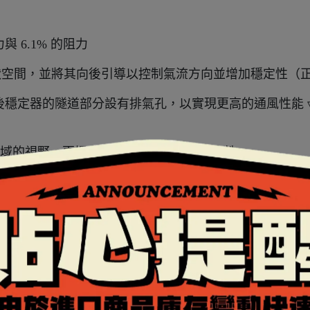
與 6.1% 的阻力
狀空間，並將其向後引導以控制氣流方向並增加穩定性（
，後穩定器的隧道部分設有排氣孔，以實現更高的通風性能 ▿
防霧區域的視野，更提升雨天和冷天騎乘的安全性
增強鏡片與窗膠條之間的密合度，並搭有擾流凸點減少風切噪
個中心鎖和一個鏡片鎖，可防止鏡片意外開啟 ▿鏡片扳機鎖，可防止
道引水配件(須加購)