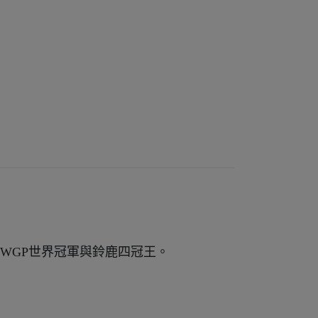
987年WGP世界冠軍與鈴鹿四冠王。