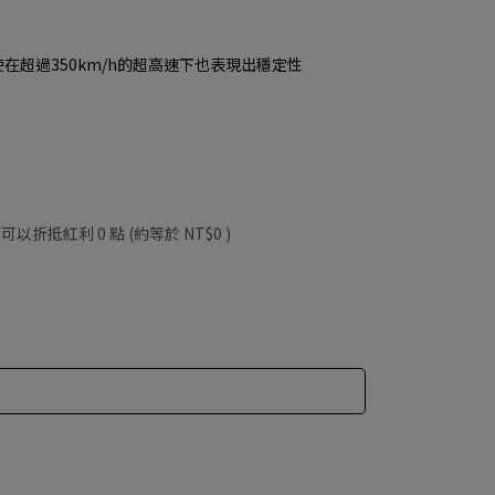
即使在超過350km/h的超高速下也表現出穩定性
 」可以折抵紅利
0
點 (約等於
NT$0
)